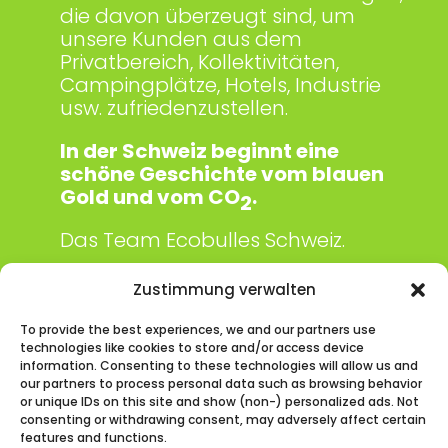
die davon überzeugt sind, um
unsere Kunden aus dem
Privatbereich, Kollektivitäten,
Campingplätze, Hotels, Industrie
usw. zufriedenzustellen.
In der Schweiz beginnt eine
schöne Geschichte vom blauen
Gold und vom CO
.
2
Das Team Ecobulles Schweiz.
Zustimmung verwalten
Kontaktinformation
To provide the best experiences, we and our partners use
technologies like cookies to store and/or access device
Prés Guëtins 29
information. Consenting to these technologies will allow us and
2520 La Neuveville
our partners to process personal data such as browsing behavior
or unique IDs on this site and show (non-) personalized ads. Not
consenting or withdrawing consent, may adversely affect certain
076 355 35 03
Kontaktieren
features and functions.