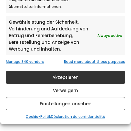
übermittelter Informationen.
Sion 1950
Gewährleistung der Sicherheit,
Verhinderung und Aufdeckung von
Bâle 4000
Betrug und Fehlerbehebung,
Always active
Bereitstellung und Anzeige von
Lugano 6900
Werbung und Inhalten.
Lucerne 6000
Manage 840 vendors
Read more about these purposes
Saint-Gall 9000
Akzeptieren
Verweigern
Saint-Moritz 7500
Einstellungen ansehen
Delémont 2800
Cookie-Politik
Déclaration de confidentialité
Coire 7000