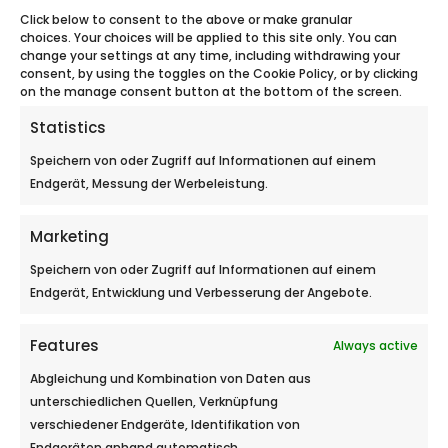
Click below to consent to the above or make granular
Kontaktieren bei E-mail
choices. Your choices will be applied to this site only. You can
change your settings at any time, including withdrawing your
consent, by using the toggles on the Cookie Policy, or by clicking
on the manage consent button at the bottom of the screen.
Wir sind für Sie in folgenden
Statistics
Städten da
Speichern von oder Zugriff auf Informationen auf einem
Endgerät, Messung der Werbeleistung.
Genève 1200
Marketing
Speichern von oder Zugriff auf Informationen auf einem
Lausanne 1000
Endgerät, Entwicklung und Verbesserung der Angebote.
Fribourg 1700
Features
Always active
Abgleichung und Kombination von Daten aus
Neuchâtel 2000
unterschiedlichen Quellen, Verknüpfung
verschiedener Endgeräte, Identifikation von
Berne 3000
Endgeräten anhand automatisch