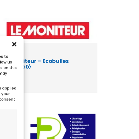
es to
Le Moniteur – Ecobulles
llow us
Connecté
s on this
 may
e applied
g your
 consent