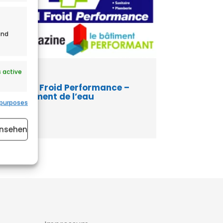
und
 active
Chaud Froid Performance –
Traitement de l’eau
 purposes
ansehen
 active