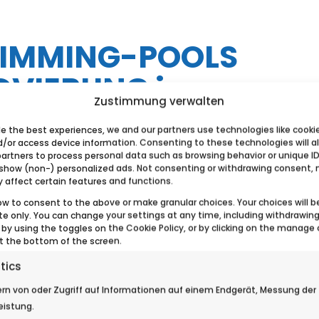
WIMMING-POOLS
VIERUNG in
Zustimmung verwalten
de the best experiences, we and our partners use technologies like cooki
d/or access device information. Consenting to these technologies will a
partners to process personal data such as browsing behavior or unique ID
 show (non-) personalized ads. Not consenting or withdrawing consent,
y affect certain features and functions.
ow to consent to the above or make granular choices. Your choices will b
ite only. You can change your settings at any time, including withdrawin
 by using the toggles on the Cookie Policy, or by clicking on the manage
t the bottom of the screen.
tics
rn von oder Zugriff auf Informationen auf einem Endgerät, Messung der
eistung.