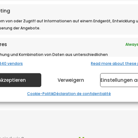
ting
in MARSEILLE
rn von oder Zugriff auf Informationen auf einem Endgerät, Entwicklung 
serung der Angebote.
res
Always
> Nachrichten
chung und Kombination von Daten aus unterschiedlichen
, Verknüpfung verschiedener Endgeräte, Identifikation von
840 vendors
Read more about these
äten anhand automatisch übermittelter Informationen.
Akzeptieren
Verweigern
Einstellungen 
rleistung der Sicherheit, Verhinderung und
ckung von Betrug und Fehlerbehebung,
Always
Cookie-Politik
Déclaration de confidentialité
tstellung und Anzeige von Werbung und Inhalten.