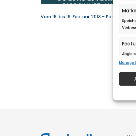
Marke
Vom 16. bis 19. Februar 2018 – Parc Chanot 
Speiche
Verbes
Featu
Abglei
Quellen
Manage 
Endger
Gewäh
Aufde
Berei