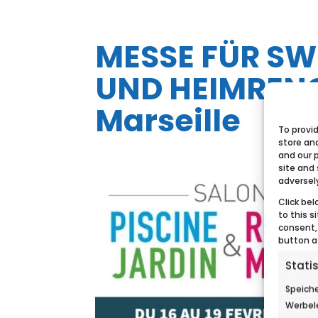
MESSE FÜR S
UND HEIMRENO
Marseille
To provi
store an
and our 
site and
adversel
Click bel
to this s
consent,
button a
Statis
Speiche
Werbel