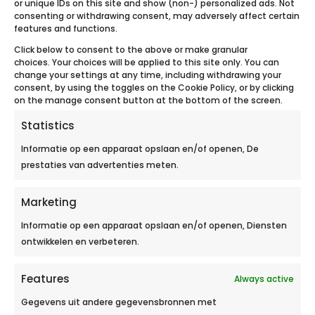
or unique IDs on this site and show (non-) personalized ads. Not
consenting or withdrawing consent, may adversely affect certain
features and functions.
Click below to consent to the above or make granular
choices. Your choices will be applied to this site only. You can
change your settings at any time, including withdrawing your
consent, by using the toggles on the Cookie Policy, or by clicking
on the manage consent button at the bottom of the screen.
Contactgegevens
Statistics
Informatie op een apparaat opslaan en/of openen, De
prestaties van advertenties meten.
Marketing
Ecobulles bellen
Informatie op een apparaat opslaan en/of openen, Diensten
Bel ons op het nr +32 23 19 63 63
ontwikkelen en verbeteren.
van maandag tot vrijdag van 9u tot 12u en
van 14u tot 18u,
Features
op vrijdag tot 17u.
Always active
Gegevens uit andere gegevensbronnen met