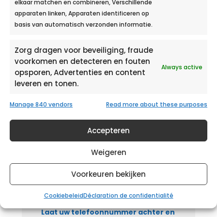
elkaar matchen en combineren, Verschillende
apparaten linken, Apparaten identificeren op
basis van automatisch verzonden informatie.
Hoe kom ik in Ecobulles?
Zorg dragen voor beveiliging, fraude
voorkomen en detecteren en fouten
Ons team zal blij zijn u te mogen
Always active
opsporen, Advertenties en content
verwelkomen op
leveren en tonen.
1 rue Marie Louise Burgert, 51100 REIMS
Maandag t/m donderdag: 9.00 – 12.30 uur
Manage 840 vendors
Read more about these purposes
en 14.00 – 18.00 uur.
Vrijdag: tot 17.00 uur.
Accepteren
Weigeren
Voorkeuren bekijken
Wij bellen U terug
Cookiebeleid
Déclaration de confidentialité
Laat uw telefoonnummer achter en