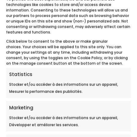
technologies like cookies to store and/or access device
information. Consenting to these technologies will allow us and
our partners to process personal data such as browsing behavior
or unique IDs on this site and show (non-) personalized ads. Not
consenting or withdrawing consent, may adversely affect certain
features and functions.
Le système est réglé
Click below to consent to the above or make granular
en fonction de la
choices. Your choices will be applied to this site only. You can
dureté de l’eau
et à
/3
change your settings at any time, including withdrawing your
un effet curatif et
consent, by using the toggles on the Cookie Policy, or by clicking
on the manage consent button at the bottom of the screen.
préventif sur les
canalisations, les
Statistics
installations
Stocker et/ou accéder à des informations sur un appareil,
sanitaires et
Mesurer la performance des publicités.
l’électroménager.
Marketing
Stocker et/ou accéder à des informations sur un appareil,
Voir toute la gamme
Développer et améliorer les services.