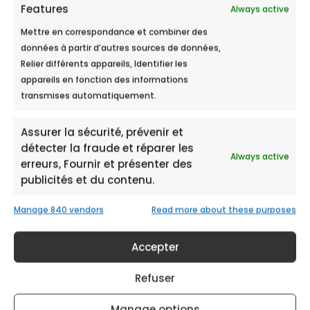
Features
Always active
Mettre en correspondance et combiner des
données à partir d’autres sources de données,
Relier différents appareils, Identifier les
La solution au CO₂
appareils en fonction des informations
transmises automatiquement.
, c’est pour
qui ?
Assurer la sécurité, prévenir et
détecter la fraude et réparer les
Always active
erreurs, Fournir et présenter des
publicités et du contenu.
Découvrez comment Ecobulles répond aux
Manage 840 vendors
Read more about these purposes
besoins des particuliers à la recherche d’une
solution anti-calcaire pour leur foyer, mais
également aux exigences des entreprises
Accepter
désireuses d’améliorer la qualité de leur eau
ainsi qu’aux besoins des collectivités et
Refuser
municipalités.
Manage options