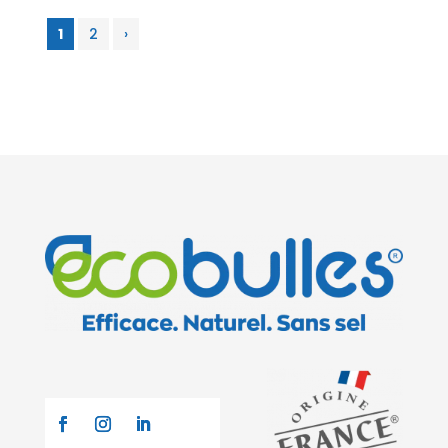
1
2
›