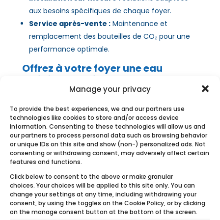
aux besoins spécifiques de chaque foyer.
Service après-vente :
Maintenance et
remplacement des bouteilles de CO₂ pour une
performance optimale.
Offrez à votre foyer une eau
traitée et non incrustante
Manage your privacy
Grâce à l’adoucisseur d’eau au CO₂ Ecobulles,
transformez l’eau calcaire en une eau non
To provide the best experiences, we and our partners use
technologies like cookies to store and/or access device
incrustante, adaptée à vos usages domestiques.
information. Consenting to these technologies will allow us and
Rejoignez les
15 000 clients satisfaits
en France
our partners to process personal data such as browsing behavior
et à l’étranger qui ont opté pour un adoucisseur
or unique IDs on this site and show (non-) personalized ads. Not
d’eau au CO₂ durable, économique et respectueux
consenting or withdrawing consent, may adversely affect certain
features and functions.
de l’environnement.
Click below to consent to the above or make granular
Vous souhaitez en savoir plus ? Consultez notre
choices. Your choices will be applied to this site only. You can
FAQ ou contactez notre équipe pour pouvoir
change your settings at any time, including withdrawing your
consent, by using the toggles on the Cookie Policy, or by clicking
échanger sur votre projet.
on the manage consent button at the bottom of the screen.