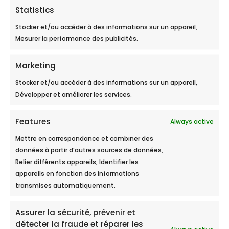
Statistics
Stocker et/ou accéder à des informations sur un appareil,
Mesurer la performance des publicités.
L’histoire d’une rencontre
Marketing
Stocker et/ou accéder à des informations sur un appareil,
Développer et améliorer les services.
ECOBULLES SARTHE / PAYS DE
Features
Always active
LOIRE
est représentée par Fabrice
et Benjamin Madiot.
Mettre en correspondance et combiner des
données à partir d’autres sources de données,
Fabrice Madiot, technicien en
Relier différents appareils, Identifier les
traitement d’eau depuis 1999
appareils en fonction des informations
dans le monde agricole, a
transmises automatiquement.
découvert la société ECOBULLES,
en cherchant une alternative à
Assurer la sécurité, prévenir et
l’adoucisseur à résine, qui
détecter la fraude et réparer les