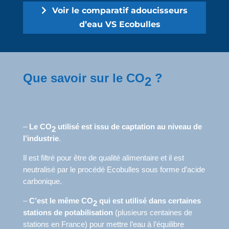
Voir le comparatif adoucisseurs
d’eau VS Ecobulles
Que savoir sur le CO
?
2
–
Le CO
utilisé est issu de captation au niveau de
2
l’industrie
.
Il est filtré pour être de qualité alimentaire et il est
neutralisé par le procédé Ecobulles sous forme d’acide
carbonique.
–
C’est le même CO
qui est utilisé dans certaines
2
stations de potabilisation
(plusieurs centaines de
stations en France) pour mettre l’eau à l’équilibre