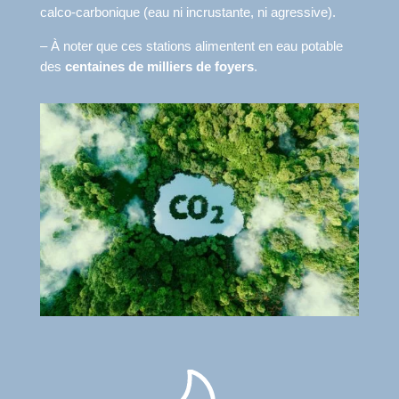
calco-carbonique (eau ni incrustante, ni agressive).
– À noter que ces stations alimentent en eau potable
des
centaines de milliers de foyers
.