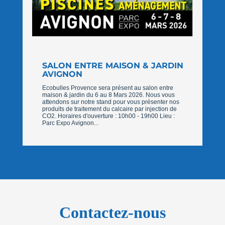
SALON ENTRE MAISON & JARDIN
AVIGNON
Ecobulles Provence sera présent au salon entre
maison & jardin du 6 au 8 Mars 2026. Nous vous
attendons sur notre stand pour vous présenter nos
produits de traitement du calcaire par injection de
CO2. Horaires d'ouverture : 10h00 - 19h00 Lieu :
Parc Expo Avignon...
Contactez-nous