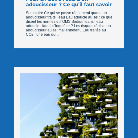
adoucisseur ? Ce qu’il faut savoir
Sommaire Ce qui se passe réellement quand un
adoucisseur traite l’eau Eau adoucie au sel : ce que
disent les normes et l’OMS Sodium dans l’eau
adoucie : faut-il s’inquiéter ? Les risques réels d’un
adoucisseur au sel mal entretenu Eau traitée au
CO2 : une eau qui...