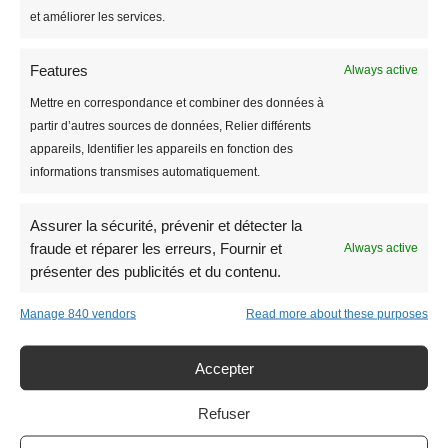
centaines de logements, le procédé Ecobulles
et améliorer les services.
s’adapte à toutes les tailles de bâtiments. Il est
dimensionné selon les débits d’eau. Ecobulles est
Features
Always active
un procédé simple à installer et nécessitant peu
Mettre en correspondance et combiner des données à
d’entretien. Les coûts et les cycles de
partir d’autres sources de données, Relier différents
maintenance sont largement diminués (douches,
appareils, Identifier les appareils en fonction des
W.C., lavabos, …).
informations transmises automatiquement.
Exemple :
Résidence Saint-John Perse à Reims
Assurer la sécurité, prévenir et détecter la
fraude et réparer les erreurs, Fournir et
Always active
présenter des publicités et du contenu.
Santé
Manage 840 vendors
Read more about these purposes
Ecobulles est présent dans de nombreux
établissements de santé (EPHAD notamment). En
Accepter
effet, grâce à l’effet préventif et curatif de notre
procédé, on constate une réduction importante de
Refuser
l’usure des équipements. Par ailleurs, le CO
2
possède des propriétés bactériostatiques