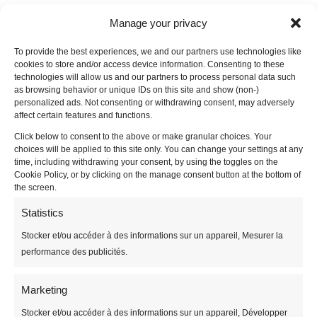
Ils font confiance à notre
Manage your privacy
alternative à l’adoucisseur au
To provide the best experiences, we and our partners use technologies like
sel
cookies to store and/or access device information. Consenting to these
technologies will allow us and our partners to process personal data such
as browsing behavior or unique IDs on this site and show (non-)
Le procédé Ecobulles est installé dans de
personalized ads. Not consenting or withdrawing consent, may adversely
nombreux bâtiments collectifs.
affect certain features and functions.
Click below to consent to the above or make granular choices. Your
Les avantages de notre système – gain
choices will be applied to this site only. You can change your settings at any
de place, maintenance réduite, pas de
time, including withdrawing your consent, by using the toggles on the
Cookie Policy, or by clicking on the manage consent button at the bottom of
surconsommation d’eau, pas de stockage
the screen.
de sel – en font un procédé idéal en
collectivités. Découvrez quelques
Statistics
références ci-dessous :
Stocker et/ou accéder à des informations sur un appareil, Mesurer la
performance des publicités.
Collectif et Administration
Marketing
Des petites copropriétés aux immeubles de
Stocker et/ou accéder à des informations sur un appareil, Développer