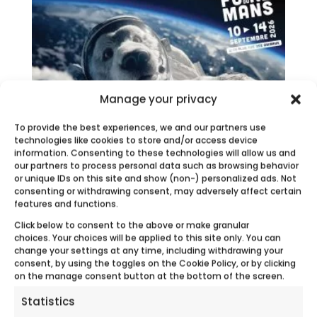
Manage your privacy
To provide the best experiences, we and our partners use
technologies like cookies to store and/or access device
information. Consenting to these technologies will allow us and
our partners to process personal data such as browsing behavior
FOIRE DU MANS
or unique IDs on this site and show (non-) personalized ads. Not
consenting or withdrawing consent, may adversely affect certain
features and functions.
Ecobulles Sarthe participera à la foire du
Mans du 10 au 14 septembre 2026....
Click below to consent to the above or make granular
choices. Your choices will be applied to this site only. You can
change your settings at any time, including withdrawing your
consent, by using the toggles on the Cookie Policy, or by clicking
on the manage consent button at the bottom of the screen.
Statistics