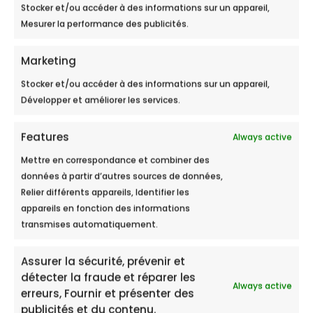
Stocker et/ou accéder à des informations sur un appareil,
Mesurer la performance des publicités.
Marketing
Stocker et/ou accéder à des informations sur un appareil,
Développer et améliorer les services.
Features
Always active
Mettre en correspondance et combiner des
données à partir d’autres sources de données,
Relier différents appareils, Identifier les
Peut-on boire l’eau d’un
appareils en fonction des informations
adoucisseur ? Ce qu’il faut savoir
transmises automatiquement.
Sommaire Ce qui se passe réellement
Assurer la sécurité, prévenir et
quand un adoucisseur traite l’eau Eau...
détecter la fraude et réparer les
Always active
erreurs, Fournir et présenter des
publicités et du contenu.