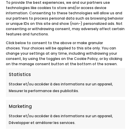
To provide the best experiences, we and our partners use
détartrage des appareils tels que les ballons
technologies like cookies to store and/or access device
d’eau chaude n’est plus nécessaire, vous
information. Consenting to these technologies will allow us and
our partners to process personal data such as browsing behavior
économiserez les frais de maintenance de ses
or unique IDs on this site and show (non-) personalized ads. Not
derniers. Ecobulles est également très
consenting or withdrawing consent, may adversely affect certain
respectueux de l’environnement
. Il ne rejette
features and functions.
d’ailleurs aucun polluant comme le chlorure
Click below to consent to the above or make granular
dans les eaux usées.
choices. Your choices will be applied to this site only. You can
change your settings at any time, including withdrawing your
Fonctionnement d’un
consent, by using the toggles on the Cookie Policy, or by clicking
adoucisseur d’eau
on the manage consent button at the bottom of the screen.
Statistics
Pour mieux cerner l’efficacité du fonctionnement
de l’Ecobulles et ses avantages, il est important
Stocker et/ou accéder à des informations sur un appareil,
de connaitre ce qu’est
un adoucisseur d’eau au
Mesurer la performance des publicités.
sel
et
son fonctionnement
. De façon standard,
un adoucisseur d’eau se compose d’un bac de
Marketing
résine et de sel. Toute l’eau utilisée dans la
Stocker et/ou accéder à des informations sur un appareil,
concession devra traverser ce bac. Une fois
en
Développer et améliorer les services.
contact de l’eau
, la résine capte la totalité des
ions calcium et magnésium
et les remplace