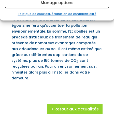
chargée en ions calcium et magnésium, mais
Manage options
aussi en
chlorures
.
Ces derniers étant néfastes pour
Politique de cookies
Déclaration de confidentialité
l’environnement, déverser cette eau dans les
égouts ne fera qu’accentuer la pollution
environnementale. En somme, l’Ecobulles est un
procédé astucieux
de traitement de l’eau qui
présente de nombreux avantages comparés
aux adoucisseurs au sel. Il est même estimé que
grâce aux différentes applications de ce
système, plus de 150 tonnes de CO
sont
2
recyclées par an. Pour un environnement sain,
n’hésitez alors plus à l’installer dans votre
demeure.
> Retour aux actualités