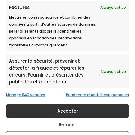
par les
ions sodium
.
Features
Always active
Il faut rappeler que les ions calcium et
Mettre en correspondance et combiner des
magnésium même s’ils jouent un rôle important
données à partir d’autres sources de données,
dans l’organisme, sont également les
Relier différents appareils, Identifier les
responsables de la présence de tartre dans les
appareils en fonction des informations
installations. L’eau traversant le bac de résine
transmises automatiquement.
est donc débarrassée de ces
ions. Malheureusement, la résine n’est pas
Assurer la sécurité, prévenir et
éternelle. Elle se
sature
avec le temps. Elle peut
détecter la fraude et réparer les
toutefois être nettoyée et rechargée avec du
Always active
erreurs, Fournir et présenter des
sel.
publicités et du contenu.
Il s’agit de la
phase de régénération
que
doivent subir régulièrement les adoucisseurs au
Manage 840 vendors
Read more about these purposes
sel. Cette phase de régénération a pour effet de
surconsommer l’eau
. Cette surconsommation
est estimée à plus de 10 % même pour les
Accepter
adoucisseurs au sel les plus performants. De
plus, cette eau non consommable issue de
Refuser
cette phase de régénération est non seulement