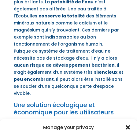
plus brillants. La
potabilité de l’eau
n’est
également pas altérée. Une eau traitée à
l’Ecobulles
conserve la totalité
des éléments
minéraux naturels comme le calcium et le
magnésium qui s’y trouvaient. Ces derniers par
exemple sont indispensables au bon
fonctionnement de l’organisme humain.
Puisque ce système de traitement d’eau ne
nécessite pas de stockage d’eau, il n’y a alors
aucun risque de développement bactérien
. Il
s’agit également d’un système très
silencieux
et
peu encombrant
. Il peut alors être installé sans
se soucier d’une quelconque perte d’espace
vivable.
Une solution écologique et
économique pour les utilisateurs
L’utilisation du système anticalcaire Ecobulles
Manage your privacy
n’engendre
aucune surconsommation d’eau
et
est, de ce fait, très économique. Puisque le