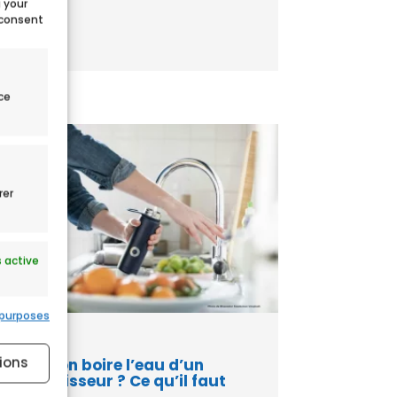
g your
2026....
 consent
ce
rer
 active
 purposes
ions
Peut-on boire l’eau d’un
adoucisseur ? Ce qu’il faut
savoir