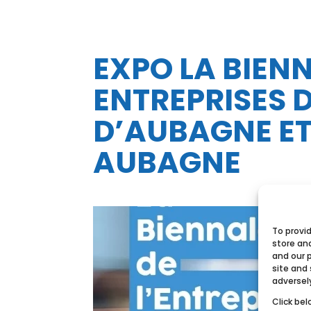
EXPO LA BIEN
ENTREPRISES 
D’AUBAGNE ET 
AUBAGNE
To provi
store an
and our 
site and
adversel
Click bel