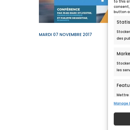
to this s
consent,
button a
Statis
Stocker
MARDI 07 NOVEMBRE 2017
des pub
Marke
Stocker
les ser
Featu
Mettre 
sources
Manage 
en fon
Assure