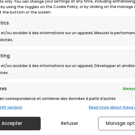
ite only. You can change your settings at any time, including withdrawin
 by using the toggles on the Cookie Policy, or by clicking on the manage
t the bottom of the screen.
tics
 et/ou accéder à des informations sur un appareil, Mesurer la performan
licités.
ting
 et/ou accéder à des informations sur un appareil, Développer et amélio
> Retour aux actualités
vices.
res
Always
en correspondance et combiner des données à partir d’autres
 de données, Relier différents appareils, Identifier les appareils
840 vendors
Read more about these
ction des informations transmises automatiquement.
Accepter
Refuser
Manage opt
r la sécurité, prévenir et détecter la fraude et