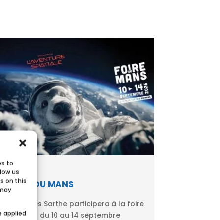
es to
llow us
s on this
FOIRE DU MANS
 may
Ecobulles Sarthe participera à la foire
e applied
du Mans du 10 au 14 septembre