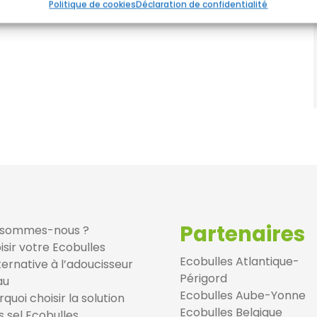
r les erreurs, Fournir et présenter des publicités et
Always
Politique de cookies
Déclaration de confidentialité
ntenu.
Partenaires
 sommes-nous ?
isir votre Ecobulles
Ecobulles Atlantique-
lternative à l’adoucisseur
Périgord
au
Ecobulles Aube-Yonne
quoi choisir la solution
Ecobulles Belgique
s sel Ecobulles