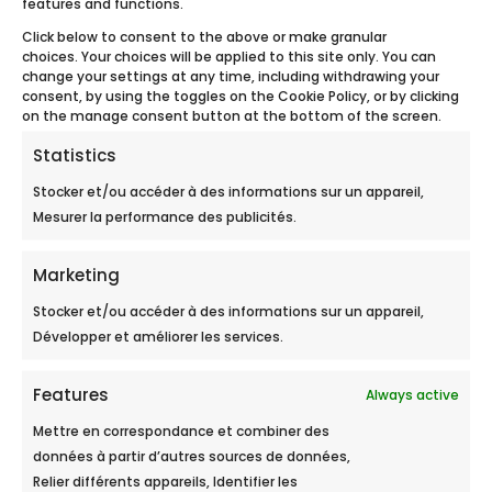
features and functions.
Click below to consent to the above or make granular
choices. Your choices will be applied to this site only. You can
change your settings at any time, including withdrawing your
consent, by using the toggles on the Cookie Policy, or by clicking
on the manage consent button at the bottom of the screen.
Statistics
Nos coordonnées
Stocker et/ou accéder à des informations sur un appareil,
Mesurer la performance des publicités.
Marketing
Stocker et/ou accéder à des informations sur un appareil,
Développer et améliorer les services.
Appeler Ecobulles
Appelez-nous au 03 26 03 74 93
Features
Always active
Du lundi au jeudi : 9h – 12h30 et 14h – 18h.
Le vendredi : jusqu’à 17h.
Mettre en correspondance et combiner des
Prix d’un appel local.
données à partir d’autres sources de données,
Relier différents appareils, Identifier les