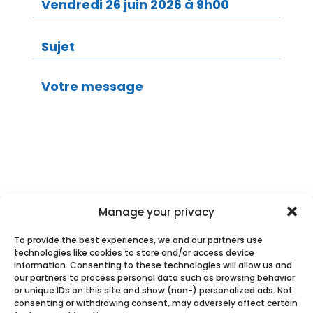
Manage your privacy
En soumettant ce formulaire, j’accepte que
To provide the best experiences, we and our partners use
les informations saisies soient utilisées pour
technologies like cookies to store and/or access device
me recontacter dans le cadre d’une relation
information. Consenting to these technologies will allow us and
commerciale. Je peux demander à ce que
our partners to process personal data such as browsing behavior
or unique IDs on this site and show (non-) personalized ads. Not
mes informations soient supprimées.
*
consenting or withdrawing consent, may adversely affect certain