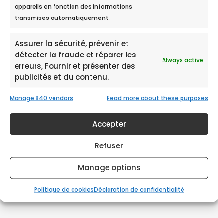
appareils en fonction des informations
transmises automatiquement.
Assurer la sécurité, prévenir et
détecter la fraude et réparer les
Se rendre chez Ecobulles
Always active
erreurs, Fournir et présenter des
Notre équipe sera ravie de vous
publicités et du contenu.
accueillir au :
1 rue marie Louise Burgert, 51100 REIMS
Manage 840 vendors
Read more about these purposes
Du lundi au jeudi : 9h – 12h30 et 14h – 18h.
Le vendredi : jusqu’à 17h.
Accepter
Refuser
Manage options
Politique de cookies
Déclaration de confidentialité