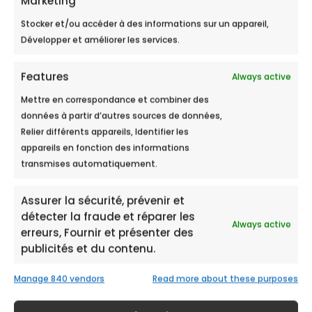
Marketing
Stocker et/ou accéder à des informations sur un appareil,
Développer et améliorer les services.
Features
Always active
Peut-on boire l’eau d’un
adoucisseur ? Ce qu’il faut savoir
Mettre en correspondance et combiner des
données à partir d’autres sources de données,
Sommaire Ce qui se passe réellement
Relier différents appareils, Identifier les
quand un adoucisseur traite l’eau Eau...
appareils en fonction des informations
transmises automatiquement.
Assurer la sécurité, prévenir et
détecter la fraude et réparer les
Always active
erreurs, Fournir et présenter des
publicités et du contenu.
Manage 840 vendors
Read more about these purposes