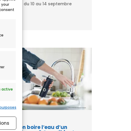
du Mans du 10 au 14 septembre
g your
 consent
2026....
ce
rer
 active
 purposes
ions
Peut-on boire l’eau d’un