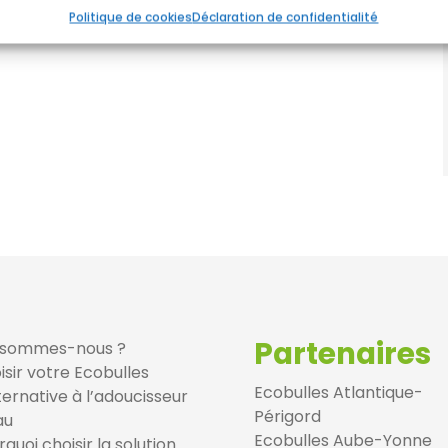
r les erreurs, Fournir et présenter des publicités et
Always
Politique de cookies
Déclaration de confidentialité
ntenu.
Partenaires
 sommes-nous ?
isir votre Ecobulles
Ecobulles Atlantique-
lternative à l’adoucisseur
Périgord
au
Ecobulles Aube-Yonne
quoi choisir la solution