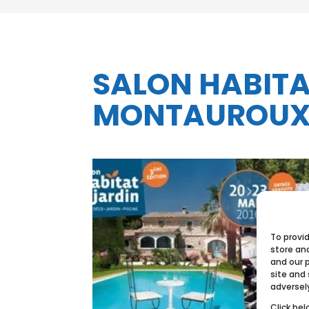
SALON HABITAT
MONTAUROU
To provi
store an
and our 
site and
adversel
Click bel