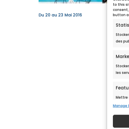
to this s
consent,
Du 20 au 23 Mai 2016
button a
Statis
Stocker
des pub
Marke
Stocker
les ser
Featu
Mettre 
sources
Manage 
en fon
Assure