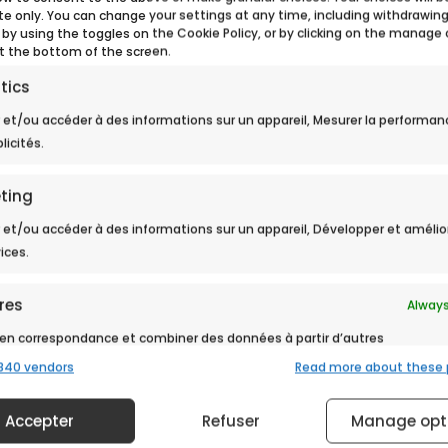
ite only. You can change your settings at any time, including withdrawin
 by using the toggles on the Cookie Policy, or by clicking on the manage
t the bottom of the screen.
tics
 et/ou accéder à des informations sur un appareil, Mesurer la performan
licités.
> Retour aux actualités
ting
 et/ou accéder à des informations sur un appareil, Développer et amélio
vices.
res
Always
en correspondance et combiner des données à partir d’autres
 de données, Relier différents appareils, Identifier les appareils
840 vendors
Read more about these
ction des informations transmises automatiquement.
Accepter
Refuser
Manage opt
r la sécurité, prévenir et détecter la fraude et