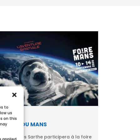
es to
llow us
s on this
FOIRE DU MANS
 may
Ecobulles Sarthe participera à la foire
e applied