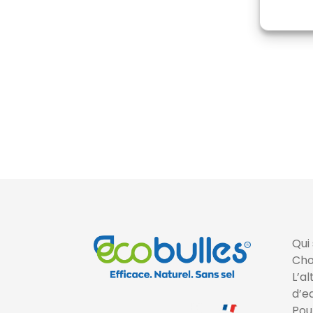
répare
du co
Qui
Cho
L’a
d’e
Pour