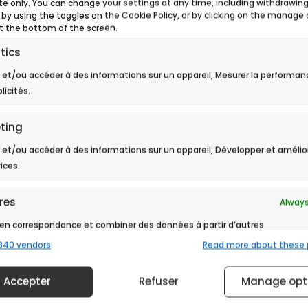
ite only. You can change your settings at any time, including withdrawin
 by using the toggles on the Cookie Policy, or by clicking on the manage
t the bottom of the screen.
tics
 et/ou accéder à des informations sur un appareil, Mesurer la performan
licités.
ilier et aménagement les 1er et 2 février 2019.
ting
ng du centre commercial E. Leclerc à Hauconcourt !
 et/ou accéder à des informations sur un appareil, Développer et amélio
vices.
res
Always
> Retour aux actualités
en correspondance et combiner des données à partir d’autres
 de données, Relier différents appareils, Identifier les appareils
840 vendors
Read more about these
ction des informations transmises automatiquement.
Accepter
Refuser
Manage opt
r la sécurité, prévenir et détecter la fraude et