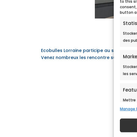
to this s
consent,
button a
Statis
Stocker
des pub
Ecobulles Lorraine participe au salon immob
Marke
Venez nombreux les rencontre sur le parki
Stocker
les ser
Featu
Mettre 
sources
Manage 
en fon
Assure