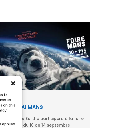
es to
llow us
s on this
FOIRE DU MANS
 may
Ecobulles Sarthe participera à la foire
e applied
du Mans du 10 au 14 septembre