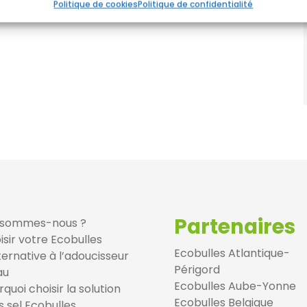
r les erreurs, Fournir et présenter des publicités et
Always
Politique de cookies
Politique de confidentialité
ntenu.
Partenaires
 sommes-nous ?
isir votre Ecobulles
Ecobulles Atlantique-
lternative à l’adoucisseur
Périgord
au
Ecobulles Aube-Yonne
quoi choisir la solution
Ecobulles Belgique
s sel Ecobulles