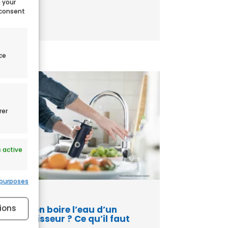
g your
2026....
 consent
ce
rer
 active
 purposes
ions
Peut-on boire l’eau d’un
adoucisseur ? Ce qu’il faut
savoir